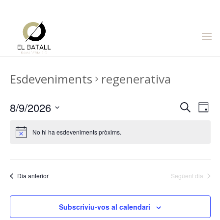
Tel. 686 776 489
info@elbatall.com
Esdeveniments
regenerativa
Navega
Na
8/9/2026
Cerca
Dia
de
visual
Selecciona
vis
i
una
No hi ha esdeveniments pròxims.
Es
cerca
data.
d'Esde
Dia anterior
Següent dia
Subscriviu-vos al calendari