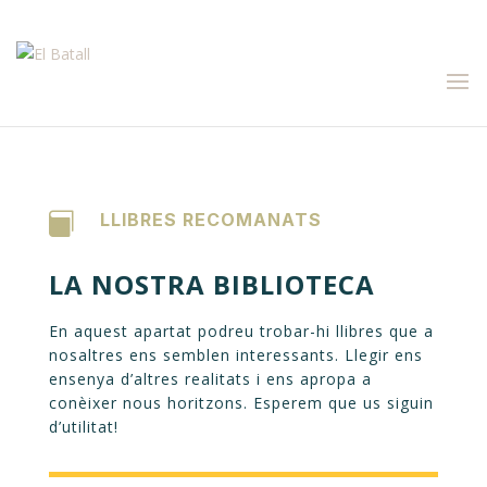
Tel. 686 776 489
info@elbatall.com
LLIBRES RECOMANATS

LA NOSTRA BIBLIOTECA
En aquest apartat podreu trobar-hi llibres que a
nosaltres ens semblen interessants. Llegir ens
ensenya d’altres realitats i ens apropa a
conèixer nous horitzons. Esperem que us siguin
d’utilitat!