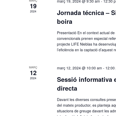
MARÇ
març 19, 2024 @ 9:30 am
-
12:30 
19
Jornada técnica – S
2024
boira
Presentació En el context actual de 
convencionals prenen especial rellev
projecte LIFE Nieblas ha desenvolu
l’eficiència en la captació d’aquest 
MARÇ
març 12, 2024 @ 10:00 am
-
12:00
12
Sessió informativa e
2024
directa
Davant les diverses consultes presen
del mateix productor, es planteja aqu
situacions de greuge davant les ad