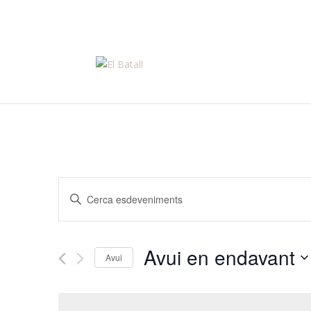
Tel. 686 776 489
info@elbatall.com
Navegació
Introduïu
visual
la
i
paraula
cerca
clau.
Avui en endavant
d'Esdeveniments
Cerqueu
Avui
Esdeveniments
Selecciona
per
una
paraula
data.