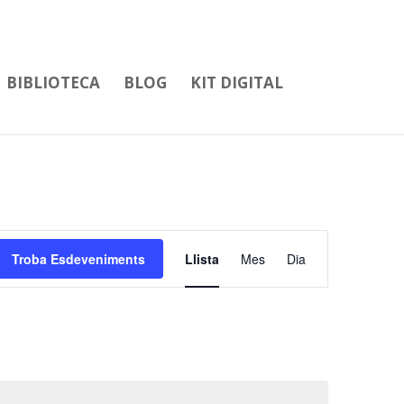
Català
0 Items
BIBLIOTECA
BLOG
KIT DIGITAL
Navegació
de
Troba Esdeveniments
Llista
Mes
Dia
visualitzacions
Esdeveniment