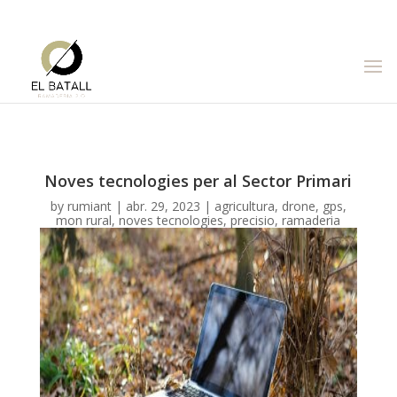
Tel. 686 776 489
info@elbatall.com
Noves tecnologies per al Sector Primari
by
rumiant
|
abr. 29, 2023
|
agricultura
,
drone
,
gps
,
mon rural
,
noves tecnologies
,
precisio
,
ramaderia